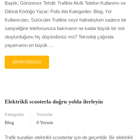
Başlık: Görünmez Tehdit: Trafikte Akıllı Telefon Kullanımı ve
Dikkat Körlüğü Yazar: Polis Abi Kategoriler: Blog, Yol
Kullanıcıları, Sürücüler Trafikte seyir halindeyken sadece bir
saniyeliğine telefonunuza bakmanın ne kadar büyük bir risk
oluşturduğunu hiç düşündünüz mü? Teknoloji çağında
yaşamanın en büyük …
READ
DAHA FAZLASI
MORE
ABOUT
GÖRÜNMEZ
TEHDIT:
TRAFIKTE
AKILLI
Elektrikli scooterla doğru yolda ilerleyin
TELEFON
KULLANIMI
Kategoriler
Yorumlar
VE
Blog
0 Yorum
DIKKAT
KÖRLÜĞÜ
Trafik kuralları elektrikli scooterlar için de geçerlidir. Bir elektrikli