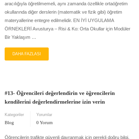
aracılığıyla öğretilmemeli, aynı zamanda özellikle ortaöğretim
okullarında diğer derslerin (matematik ve fizik gibi) öğretim
materyallerine entegre edilmelidir. EN İYİ UYGULAMA
ÖRNEKLERİ Avusturya – Risi & Ko: Orta Okullar için Modüler
Bir Yaklaşım …
READ
DAHA FAZLASI
MORE
ABOUT
#14-
DISIPLINLERARASI
MATERYALI
TRAFIK
#13- Öğrencileri değerlendirin ve öğrencilerin
GÜVENLIĞI
kendilerini değerlendirmelerine izin verin
VE
HAREKETLILIK
Kategoriler
Yorumlar
EĞITIMINI
ÖĞRETMEK
Blog
0 Yorum
IÇIN
BIR
Öğrencilerin trafikte güvenli davranmak için gerekli doğru bilgi,