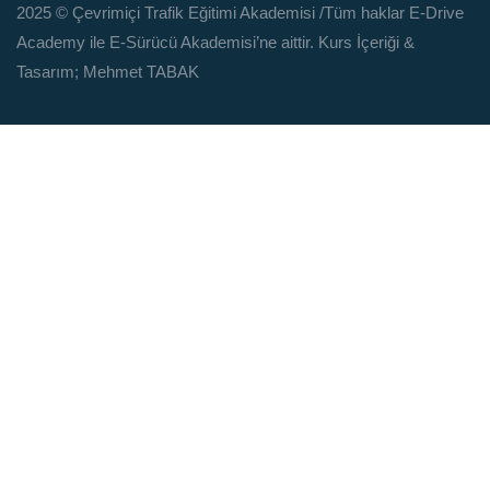
2025 © Çevrimiçi Trafik Eğitimi Akademisi
/Tüm haklar E-Drive
Academy ile E-Sürücü Akademisi’ne aittir. Kurs İçeriği &
Tasarım; Mehmet TABAK