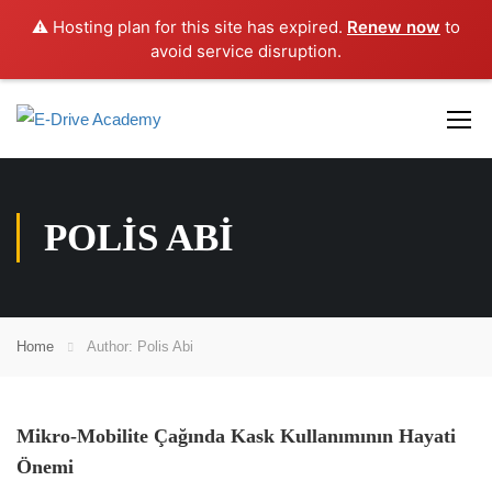
⚠️ Hosting plan for this site has expired.
Renew now
to
avoid service disruption.
POLIS ABI
Home
Author: Polis Abi
Mikro-Mobilite Çağında Kask Kullanımının Hayati
Önemi