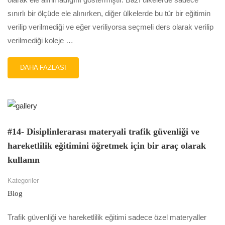
sınırlı bir ölçüde ele alınırken, diğer ülkelerde bu tür bir eğitimin
verilip verilmediği ve eğer veriliyorsa seçmeli ders olarak verilip
verilmediği koleje …
READ
DAHA FAZLASI
MORE
ABOUT
#15-
ÖĞRETMEN
ADAYLARINI
EĞITIMLERI
#14- Disiplinlerarası materyali trafik güvenliği ve
SIRASINDA
hareketlilik eğitimini öğretmek için bir araç olarak
TRAFIK
GÜVENLIĞI
kullanın
VE
HAREKETLILIK
Kategoriler
EĞITIMI
Blog
KONUSUNDA
EĞITIN
Trafik güvenliği ve hareketlilik eğitimi sadece özel materyaller