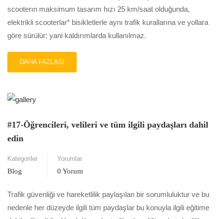
scooterın maksimum tasarım hızı 25 km/saat olduğunda,
elektrikli scooterlar* bisikletlerle aynı trafik kurallarına ve yollara
göre sürülür; yani kaldırımlarda kullanılmaz.
READ
DAHA FAZLASI
MORE
ABOUT
ELEKTRIKLI
SCOOTERLA
DOĞRU
YOLDA
#17-Öğrencileri, velileri ve tüm ilgili paydaşları dahil
ILERLEYIN
edin
Kategoriler
Yorumlar
Blog
0 Yorum
Trafik güvenliği ve hareketlilik paylaşılan bir sorumluluktur ve bu
nedenle her düzeyde ilgili tüm paydaşlar bu konuyla ilgili eğitime