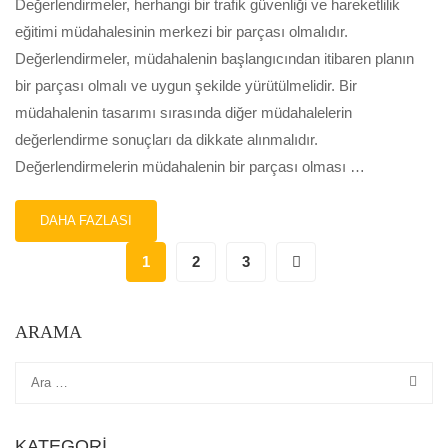
Değerlendirmeler, herhangi bir trafik güvenliği ve hareketlilik
eğitimi müdahalesinin merkezi bir parçası olmalıdır.
Değerlendirmeler, müdahalenin başlangıcından itibaren planın
bir parçası olmalı ve uygun şekilde yürütülmelidir. Bir
müdahalenin tasarımı sırasında diğer müdahalelerin
değerlendirme sonuçları da dikkate alınmalıdır.
Değerlendirmelerin müdahalenin bir parçası olması …
READ
DAHA FAZLASI
MORE
ABOUT
1
2
3
#12-
TESTLER,
SÜREÇ
ARAMA
VE/VEYA
SONUÇ
DEĞERLENDIRMELERI
YAPIN
KATEGORI