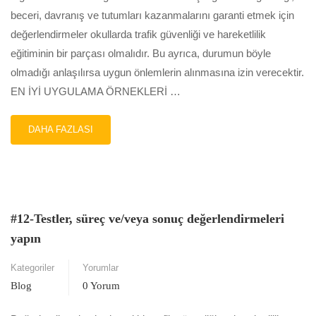
ARAÇ
beceri, davranış ve tutumları kazanmalarını garanti etmek için
OLARAK
KULLANIN
değerlendirmeler okullarda trafik güvenliği ve hareketlilik
eğitiminin bir parçası olmalıdır. Bu ayrıca, durumun böyle
olmadığı anlaşılırsa uygun önlemlerin alınmasına izin verecektir.
EN İYİ UYGULAMA ÖRNEKLERİ …
READ
DAHA FAZLASI
MORE
ABOUT
#13-
ÖĞRENCILERI
DEĞERLENDIRIN
VE
#12-Testler, süreç ve/veya sonuç değerlendirmeleri
ÖĞRENCILERIN
yapın
KENDILERINI
DEĞERLENDIRMELERINE
Kategoriler
Yorumlar
IZIN
VERIN
Blog
0 Yorum