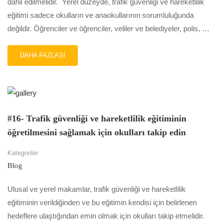
dahil edilmelidir. Yerel düzeyde, trafik güvenliği ve hareketlilik
eğitimi sadece okulların ve anaokullarının sorumluluğunda
değildir. Öğrenciler ve öğrenciler, veliler ve belediyeler, polis, …
READ
DAHA FAZLASI
MORE
ABOUT
#17-
ÖĞRENCILERI,
VELILERI
VE
#16- Trafik güvenliği ve hareketlilik eğitiminin
TÜM
öğretilmesini sağlamak için okulları takip edin
ILGILI
PAYDAŞLARI
Kategoriler
DAHIL
EDIN
Blog
Ulusal ve yerel makamlar, trafik güvenliği ve hareketlilik
eğitiminin verildiğinden ve bu eğitimin kendisi için belirlenen
hedeflere ulaştığından emin olmak için okulları takip etmelidir.