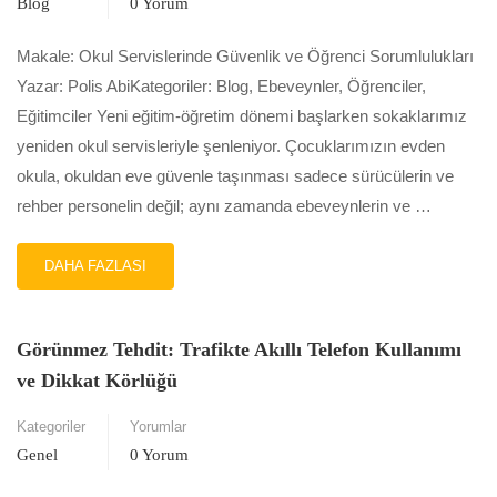
Blog
0 Yorum
ÖNEMI
Makale: Okul Servislerinde Güvenlik ve Öğrenci Sorumlulukları
Yazar: Polis AbiKategoriler: Blog, Ebeveynler, Öğrenciler,
Eğitimciler Yeni eğitim-öğretim dönemi başlarken sokaklarımız
yeniden okul servisleriyle şenleniyor. Çocuklarımızın evden
okula, okuldan eve güvenle taşınması sadece sürücülerin ve
rehber personelin değil; aynı zamanda ebeveynlerin ve …
READ
DAHA FAZLASI
MORE
ABOUT
OKUL
Görünmez Tehdit: Trafikte Akıllı Telefon Kullanımı
SERVISLERINDE
GÜVENLIK
ve Dikkat Körlüğü
VE
ÖĞRENCI
Kategoriler
Yorumlar
SORUMLULUKLARI
Genel
0 Yorum