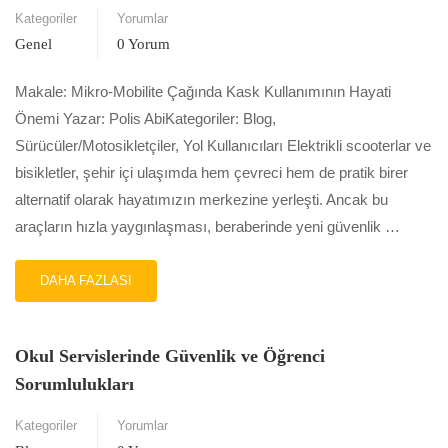
Kategoriler
Yorumlar
Genel
0 Yorum
Makale: Mikro-Mobilite Çağında Kask Kullanımının Hayati
Önemi Yazar: Polis AbiKategoriler: Blog,
Sürücüler/Motosikletçiler, Yol Kullanıcıları Elektrikli scooterlar ve
bisikletler, şehir içi ulaşımda hem çevreci hem de pratik birer
alternatif olarak hayatımızın merkezine yerleşti. Ancak bu
araçların hızla yaygınlaşması, beraberinde yeni güvenlik …
READ
DAHA FAZLASI
MORE
ABOUT
MIKRO-
Okul Servislerinde Güvenlik ve Öğrenci
MOBILITE
ÇAĞINDA
Sorumlulukları
KASK
KULLANIMININ
Kategoriler
Yorumlar
HAYATI