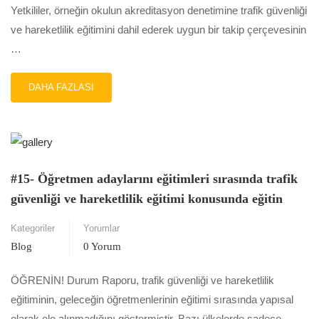
Yetkililer, örneğin okulun akreditasyon denetimine trafik güvenliği
ve hareketlilik eğitimini dahil ederek uygun bir takip çerçevesinin
…
READ
DAHA FAZLASI
MORE
ABOUT
#16-
TRAFIK
GÜVENLIĞI
VE
#15- Öğretmen adaylarını eğitimleri sırasında trafik
HAREKETLILIK
güvenliği ve hareketlilik eğitimi konusunda eğitin
EĞITIMININ
ÖĞRETILMESINI
Kategoriler
Yorumlar
SAĞLAMAK
IÇIN
Blog
0 Yorum
OKULLARI
TAKIP
ÖĞRENİN! Durum Raporu, trafik güvenliği ve hareketlilik
EDIN
eğitiminin, geleceğin öğretmenlerinin eğitimi sırasında yapısal
olarak ele alınmadığını göstermiştir. Bazı ülkelerde sadece