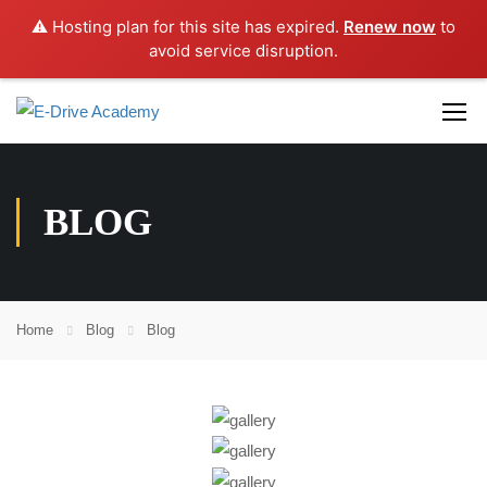
⚠️ Hosting plan for this site has expired.
Renew now
to
avoid service disruption.
BLOG
Home
Blog
Blog