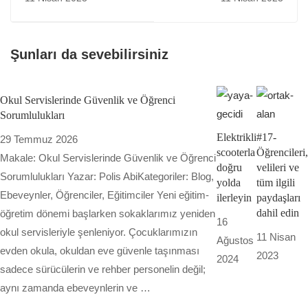
yapın
Şunları da sevebilirsiniz
Okul Servislerinde Güvenlik ve Öğrenci
Sorumlulukları
Elektrikli
#17-
29 Temmuz 2026
scooterla
Öğrencileri,
Makale: Okul Servislerinde Güvenlik ve Öğrenci
doğru
velileri ve
Sorumlulukları Yazar: Polis AbiKategoriler: Blog,
yolda
tüm ilgili
Ebeveynler, Öğrenciler, Eğitimciler Yeni eğitim-
ilerleyin
paydaşları
dahil edin
öğretim dönemi başlarken sokaklarımız yeniden
16
okul servisleriyle şenleniyor. Çocuklarımızın
11 Nisan
Ağustos
evden okula, okuldan eve güvenle taşınması
2023
2024
sadece sürücülerin ve rehber personelin değil;
aynı zamanda ebeveynlerin ve …