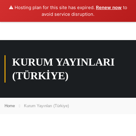
⚠️ Hosting plan for this site has expired.
Renew now
to
avoid service disruption.
KURUM YAYINLARI
(TÜRKIYE)
Home
Kurum Yayınları (Türkiye)