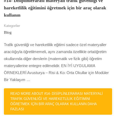
#14- Disiplinlerarası materyali trafik güvenliği ve
hareketlilik eğitimini öğretmek için bir araç olarak
kullanın
Kategoriler
Blog
Trafik güvenliği ve hareketlilik eğitimi sadece özel materyaller
aracılığıyla öğretilmemeli, aynı zamanda özellikle ortaöğretim
okullarında diğer derslerin (matematik ve fizik gibi) öğretim
materyallerine entegre edilmelidir. EN İYİ UYGULAMA
ÖRNEKLERİ Avusturya – Risi & Ko: Orta Okullar için Modüler
Bir Yaklaşım …
READ MORE ABOUT #14- DISIPLINLERARASI MATERYALI
TRAFIK GÜVENLIĞI VE HAREKETLILIK EĞITIMINI
ÖĞRETMEK IÇIN BIR ARAÇ OLARAK KULLANIN
DAHA
FAZLASI