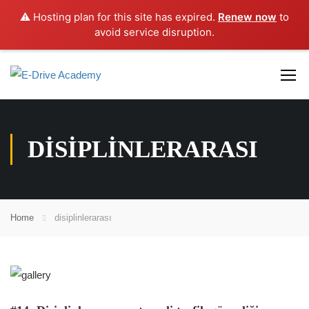
⚠️ Hosting plan for this site has expired.
Renew now
to
avoid service disruption.
DISIPLINLERARASI
Home
disiplinlerarası