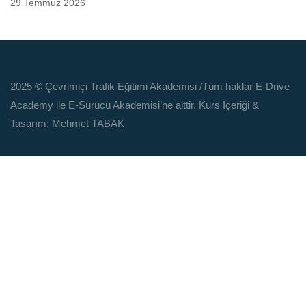
29 Temmuz 2026
2025 © Çevrimiçi Trafik Eğitimi Akademisi
/Tüm haklar E-Drive
Academy ile E-Sürücü Akademisi’ne aittir. Kurs İçeriği &
Tasarım; Mehmet TABAK