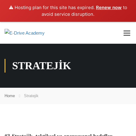
⚠️ Hosting plan for this site has expired.
Renew now
to
avoid service disruption.
STRATEJIK
Home
Stratejik