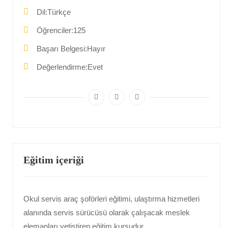
Dil
Türkçe
Öğrenciler
125
Başarı Belgesi
Hayır
Değerlendirme
Evet
Eğitim içeriği
Okul servis araç şoförleri eğitimi, ulaştırma hizmetleri
alanında servis sürücüsü olarak çalışacak meslek
elemanları yetiştiren eğitim kursudur.