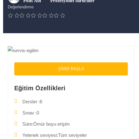
Polis Abi
Profesyonel sürücüler
Değerlendirme
ŞIMDI BAŞLA
Eğitim Özellikleri
Dersler
6
Sınav
0
Süre
Ömür boyu erişim
Yetenek seviyesi
Tüm seviyeler