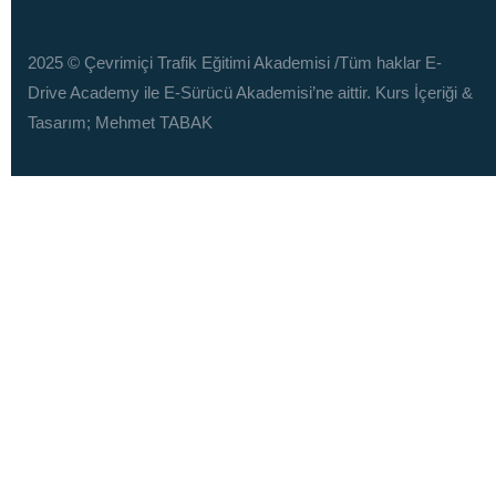
2025 © Çevrimiçi Trafik Eğitimi Akademisi
/Tüm haklar E-
Drive Academy ile E-Sürücü Akademisi’ne aittir. Kurs İçeriği &
Tasarım; Mehmet TABAK