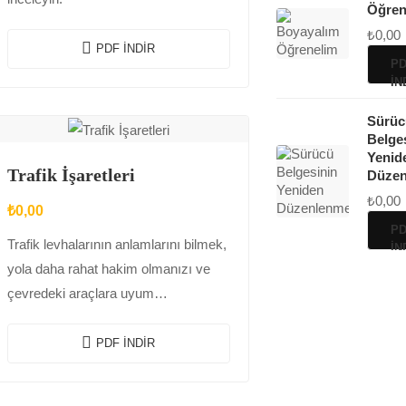
Öğren
₺
0,00
PDF İNDIR
PD
İN
Sürüc
Belge
Yenid
Trafik İşaretleri
Düzen
₺
0,00
₺
0,00
PD
Trafik levhalarının anlamlarını bilmek,
İN
yola daha rahat hakim olmanızı ve
çevredeki araçlara uyum
sağlamanızı kolaylaştırır.
PDF INDIR