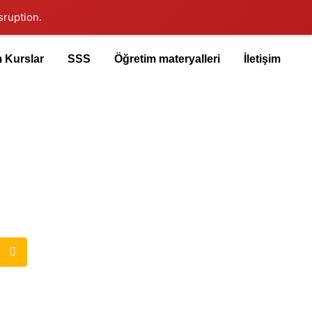
sruption.
 Kurslar
SSS
Öğretim materyalleri
İletişim
ARA