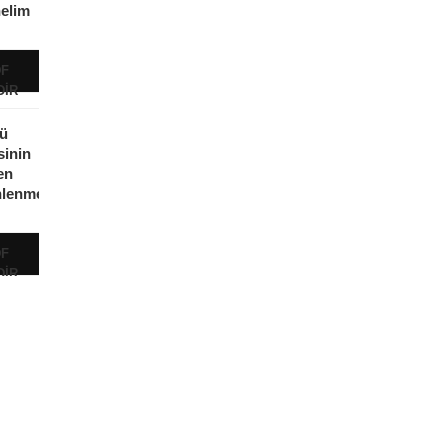
elim
F
DIR
ü
sinin
en
lenmesi
F
DIR