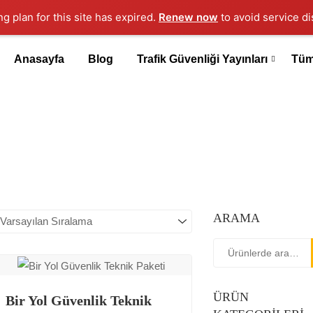
ng plan for this site has expired.
Renew now
to avoid service di
Anasayfa
Blog
Trafik Güvenliği Yayınları
Tüm
ARAMA
Ara:
ÜRÜN
Bir Yol Güvenlik Teknik