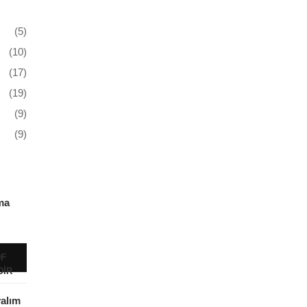
(5)
(10)
(17)
(19)
(9)
(9)
ma
F
DIR
alım