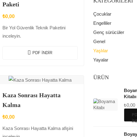
KATEGORILERI
Paketi
Çocuklar
₺
0,00
Engelliler
Bir Yol Güvenlik Teknik Paketini
Genç sürücüler
inceleyin.
Genel
Yaşlılar
PDF İNDIR
Yayalar
ÜRÜN
Boya
Kaza Sonrası Hayatta
Kitabı
Kalma
₺
0,00
PD
₺
0,00
İN
Kaza Sonrası Hayatta Kalma afişini
Boyay
inceleyin.