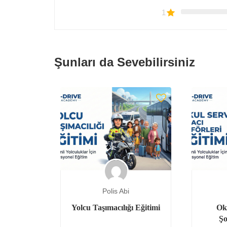
1
Şunları da Sevebilirsiniz
Polis Abi
u için
Yolcu Taşımacılığı Eğitimi
Ok
imi
Şo