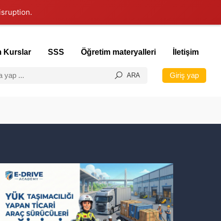
isruption.
 Kurslar
SSS
Öğretim materyalleri
İletişim
Giriş yap
ARA