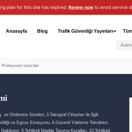
ng plan for this site has expired.
Renew now
to avoid service d
Anasayfa
Blog
Trafik Güvenliği Yayınları
Tüm
Profesyonel sürücüler
imi
ve Dinlenme Süreleri, 3.Takograf Cihazları ile İlgili
Kirliliği ve Egzoz Emisyonu, 6.Güvenli Yükleme Teknikleri,
akliyesi, 9.Tehlikeli Madde Taşıma Kuralları, 10.Tehlikeli