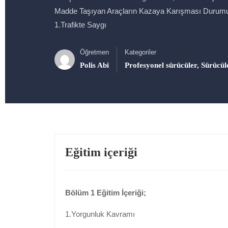
Madde Taşıyan Araçların Kazaya Karışması Durumund
1.Trafikte Saygı
Öğretmen
Kategoriler
Polis Abi
Profesyonel sürücüler
,
Sürücül
Eğitim içeriği
Bölüm 1 Eğitim İçeriği;
1.Yorgunluk Kavramı