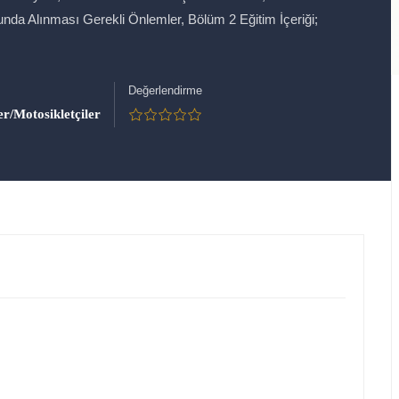
a Alınması Gerekli Önlemler, Bölüm 2 Eğitim İçeriği;
Değerlendirme
er/Motosikletçiler