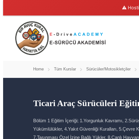
⚠️ Hosti
Home
Tüm Kurslar
Sürücüler/Motosikletçiler
Ticari Araç Sürücüleri Eğit
Bölüm 1 Eğitim İçeriği; 1.Yorgunluk Kavramı, 2.Sürüş 
Yükümlülükler, 4.Yakıt Güvenliği Kuralları, 5.Çevre 
7.Taşınması Özel İzine Bağlı Yükler, 8.Canlı Hayvan N