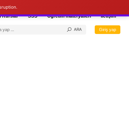
sruption.
 Kurslar
SSS
Öğretim materyalleri
İletişim
Giriş yap
ARA