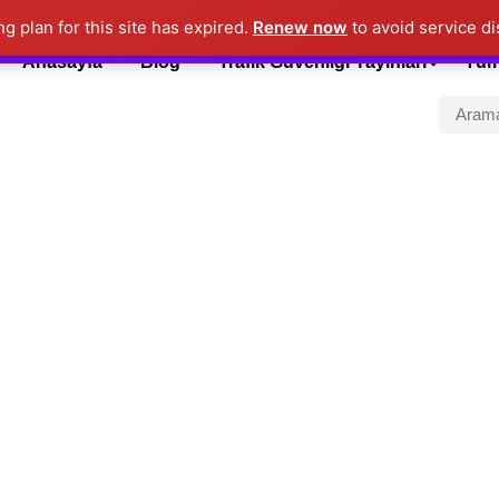
ng plan for this site has expired.
Renew now
to avoid service di
"BİRLİKTE HAYATLARI KURTARABİLİRİZ"
Kapat
Anasayfa
Blog
Trafik Güvenliği Yayınları
Tüm