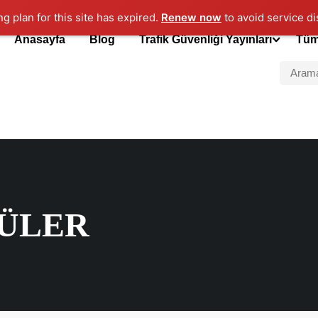
ng plan for this site has expired.
Renew now
to avoid service di
Anasayfa
Blog
Trafik Güvenliği Yayınları
Tüm
ÜLER