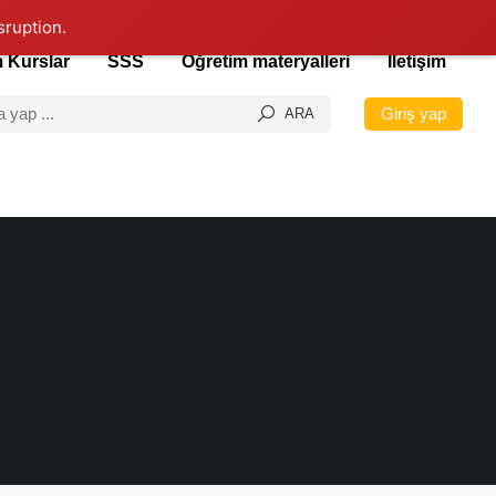
sruption.
 Kurslar
SSS
Öğretim materyalleri
İletişim
Giriş yap
ARA