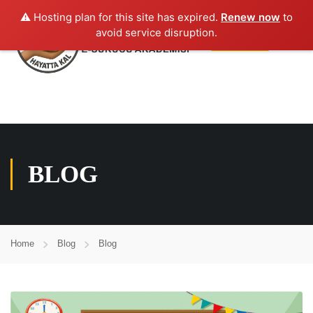
⚠️ Hosting plan for this site has expired.
Renew now
to
avoid service disruption.
Giriş yap
BLOG
Home
Blog
Blog