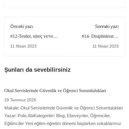
Önceki yazı
Sonraki yazı
#12-Testler, süreç ve/veya
#14- Disiplinlerarası
sonuç değerlendirmeleri
materyali trafik güvenliği
11 Nisan 2023
11 Nisan 2023
yapın
ve hareketlilik eğitimini
öğretmek için bir araç
olarak kullanın
Şunları da sevebilirsiniz
Okul Servislerinde Güvenlik ve Öğrenci Sorumlulukları
29 Temmuz 2026
Makale: Okul Servislerinde Güvenlik ve Öğrenci Sorumlulukları
Yazar: Polis AbiKategoriler: Blog, Ebeveynler, Öğrenciler,
Eğitimciler Yeni eğitim-öğretim dönemi başlarken sokaklarımız