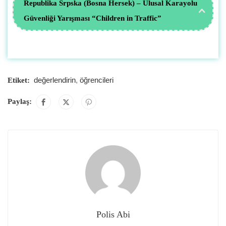
Republika Srpska (Bosna Hersek) – Ulusal Karayolu
Güvenliği Yarışması “Children in Traffic”
değerlendirin
,
öğrencileri
Etiket:
Paylaş:
Polis Abi