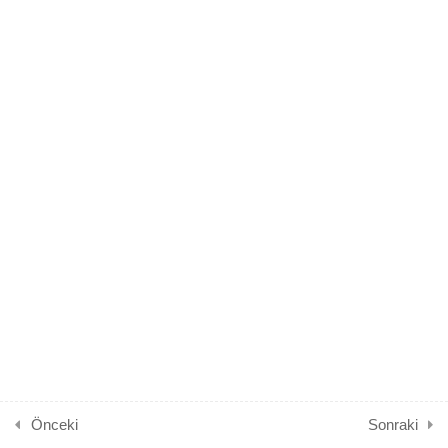
1.4
Trafik Adam ve Trafik Çocuk
Anlatıyor
4 Dakika
1.5
Trafik Adam trafik kurallarını
anlatıyor
4 Dakika
1.6
Sınav
3 Soru
Önceki
Sonraki