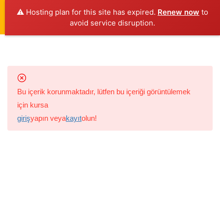
⚠️ Hosting plan for this site has expired.
Renew now
to
avoid service disruption.
6
3-6 YAŞ ÇOCUKLAR İÇIN
TRAFIK GÜVENLIĞI
Giriş yap
EĞITIMI
Bu içerik korunmaktadır, lütfen bu içeriği görüntülemek
1.1
Yaya Olarak Çocuk
için kursa
25 Dakika
giriş
yapın veya
kayıt
olun!
2025 © Çevrimiçi Trafik Eğitimi Akademisi
/Tüm haklar E-
1.2
Servis Aracında ve Otomobilde
Drive Academy ile E-Sürücü Akademisi’ne aittir. Kurs İçeriği &
Çocuk
Tasarım; Mehmet TABAK
30 Dakika
1.3
Bisiklet Sürücüsü Çocuk
30 Dakika