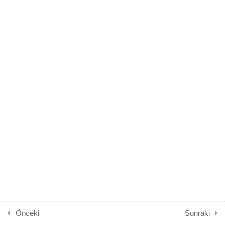
1.4
Trafik Adam ve Trafik Çocuk
Anlatıyor
4 Dakika
1.5
Trafik Adam trafik kurallarını
anlatıyor
4 Dakika
1.6
Sınav
3 Soru
Önceki
Sonraki