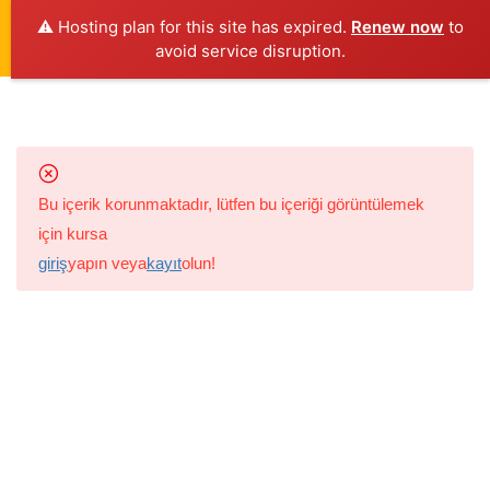
⚠️ Hosting plan for this site has expired.
Renew now
to
avoid service disruption.
6
3-6 YAŞ ÇOCUKLAR İÇIN
TRAFIK GÜVENLIĞI
Giriş yap
EĞITIMI
Bu içerik korunmaktadır, lütfen bu içeriği görüntülemek
1.1
Yaya Olarak Çocuk
için kursa
25 Dakika
giriş
yapın veya
kayıt
olun!
2025 © Çevrimiçi Trafik Eğitimi Akademisi
/Tüm haklar E-
1.2
Servis Aracında ve Otomobilde
Drive Academy ile E-Sürücü Akademisi’ne aittir. Kurs İçeriği &
Çocuk
Tasarım; Mehmet TABAK
30 Dakika
1.3
Bisiklet Sürücüsü Çocuk
30 Dakika