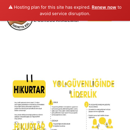
⚠️ Hosting plan for this site has expired.
Renew now
to
"BİRLİKTE HAYATLARI KURTARABİLİRİZ"
Kapat
avoid service disruption.
Giriş yap