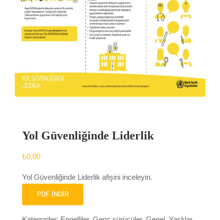
Yol Güvenliğinde Liderlik
₺
0,00
Yol Güvenliğinde Liderlik afişini inceleyin.
PDF İNDIR
Kategoriler:
Engelliler
,
Genç sürücüler
,
Genel
,
Yaşlılar
,