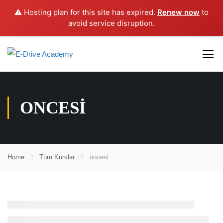
⚠️ Hosting plan for this site has expired.
Renew now
to
avoid service disruption.
ONCESI
Home
Tüm Kurslar
oncesi