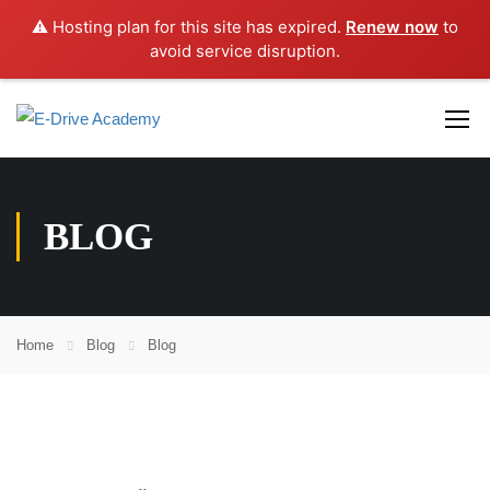
⚠️ Hosting plan for this site has expired.
Renew now
to
avoid service disruption.
BLOG
Home
Blog
Blog