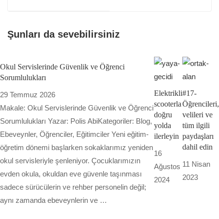
Şunları da sevebilirsiniz
Okul Servislerinde Güvenlik ve Öğrenci
Sorumlulukları
Elektrikli
#17-
29 Temmuz 2026
scooterla
Öğrencileri,
Makale: Okul Servislerinde Güvenlik ve Öğrenci
doğru
velileri ve
Sorumlulukları Yazar: Polis AbiKategoriler: Blog,
yolda
tüm ilgili
Ebeveynler, Öğrenciler, Eğitimciler Yeni eğitim-
ilerleyin
paydaşları
dahil edin
öğretim dönemi başlarken sokaklarımız yeniden
16
okul servisleriyle şenleniyor. Çocuklarımızın
11 Nisan
Ağustos
evden okula, okuldan eve güvenle taşınması
2023
2024
sadece sürücülerin ve rehber personelin değil;
aynı zamanda ebeveynlerin ve …